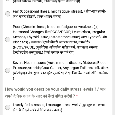
(हल्की स्वास्थ्य समस्याएं, लेकिन कोई पुरानी बीमारी नहीं)
Fair (Occasional illness, mild fatigue, stress), / ठीक-ठाक (कभी-
कभी बीमारी होती है, हल्की थकान, तनाव)
Poor (Chronic illness, frequent fatigue, or weakness),(
Hormonal Changes like PCOS/PCOD, Leucorrhea, Irregular
Menses/Thyroid Issue,Testosterone Issue( Any Type of Skin
Diseases) / कमजोर (पुरानी बीमारी, लगातार थकान, कमजोरी),
(PCOS/PCOD, ल्यूकोरिया, अनियमित मासिक धर्म, थायरॉइड समस्या,
टेस्टोस्टेरोन असंतुलन),( किसी प्रकार का चर्म रोग)
Severe Health Issues (Autoimmune disease, Diabetes,Blood
Pressure,Arthritis,Gout Cancer, Any organ Failure)/ गंभीर बीमारी
(ऑटोइम्यून रोग, सुगर ,ब्लड प्रेशर,आर्थराइटिस,गठिया कैंसर,कोई ऑर्गन फेलियर
)
How would you describe your daily stress levels ? / आप
अपने दैनिक तनाव के स्तर को कैसे वर्णित करेंगी ?
*
I rarely feel stressed, I manage stress well / मुझे बहुत कम तनाव
होता है, मैं इसे अच्छे से मैनेज कर सकती हूँ